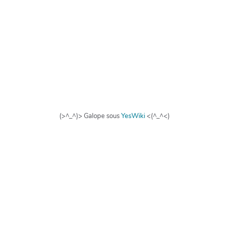
(>^_^)> Galope sous
YesWiki
<(^_^<)