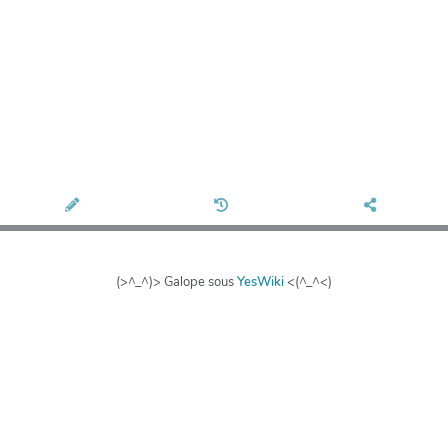
(>^_^)> Galope sous
YesWiki
<(^_^<)