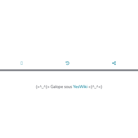
(>^_^)> Galope sous
YesWiki
<(^_^<)