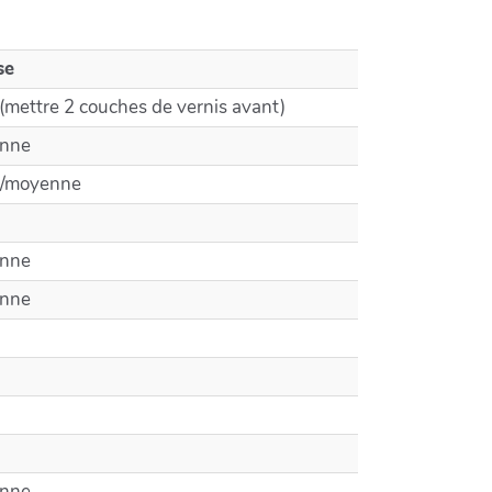
se
 (mettre 2 couches de vernis avant)
enne
le/moyenne
enne
enne
enne