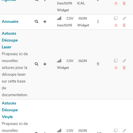
GeoJSON
ICAL
Widget
CSV
JSON
Annuaire
1
GeoJSON
Widget
Astuces
Découpe
Laser
Proposez ici de
nouvelles
CSV
JSON
9
astuces pour la
Widget
découpe laser
sur cette base
de
documentation.
Astuces
Découpe
Vinyle
Proposez ici de
nouvelles
CSV
JSON