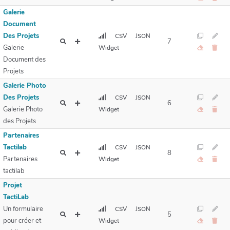
Galerie
Document
Des Projets
CSV
JSON
7
Galerie
Widget
Document des
Projets
Galerie Photo
Des Projets
CSV
JSON
6
Galerie Photo
Widget
des Projets
Partenaires
Tactilab
CSV
JSON
8
Partenaires
Widget
tactilab
Projet
TactiLab
Un formulaire
CSV
JSON
5
pour créer et
Widget