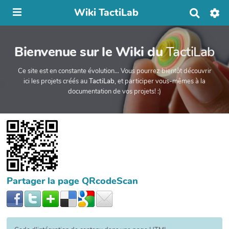
Wiki TactiLab
R
e
c
h
Bienvenue sur le Wiki du
TactiLab
e
r
c
Ce site est en constante évolution... Vous pourrez bientôt découvrir
h
ici les projets créés au
TactiLab
, et participer vous-mêmes à la
e
documentation de vos projets! :)
r
Partager la page QRcodeScan