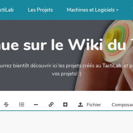
ctiLab
Les Projets
Machines et Logiciels
ue sur le Wiki du
urrez bientôt découvrir ici les projets créés au
TactiLab
, et 
vos projets! :)
Fichier
Composa