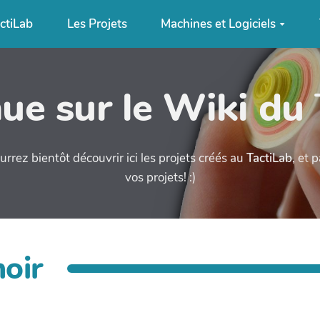
ctiLab
Les Projets
Machines et Logiciels
ue sur le Wiki du
urrez bientôt découvrir ici les projets créés au
TactiLab
, et 
vos projets! :)
oir