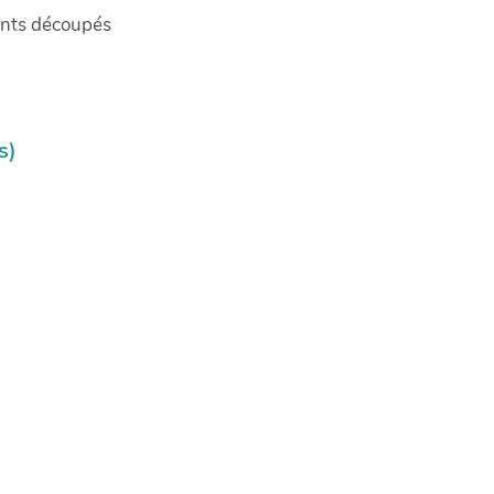
ents découpés
s)