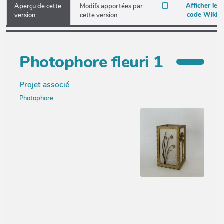
Afficher le
Aperçu de cette
Modifs apportées par
code Wiki
version
cette version
Photophore fleuri 1
Projet associé
Photophore