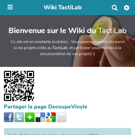
Wiki TactiLab
R
e
c
h
Bienvenue sur le Wiki du
TactiLab
e
r
c
Ce site est en constante évolution... Vous pourrez bientôt découvrir
h
ici les projets créés au
TactiLab
, et participer vous-mêmes à la
e
documentation de vos projets! :)
r
Partager la page DecoupeVinyle