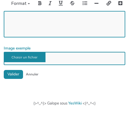
Format
Image exemple
Valider
Annuler
(>^_^)> Galope sous
YesWiki
<(^_^<)