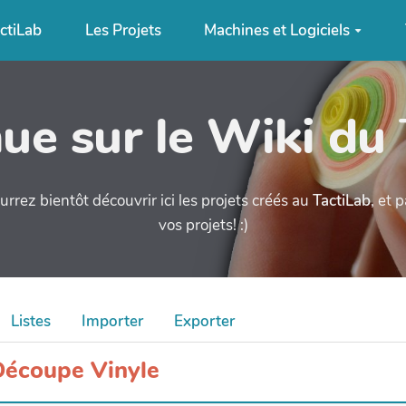
ctiLab
Les Projets
Machines et Logiciels
ue sur le Wiki du
urrez bientôt découvrir ici les projets créés au
TactiLab
, et 
vos projets! :)
Listes
Importer
Exporter
 Découpe Vinyle