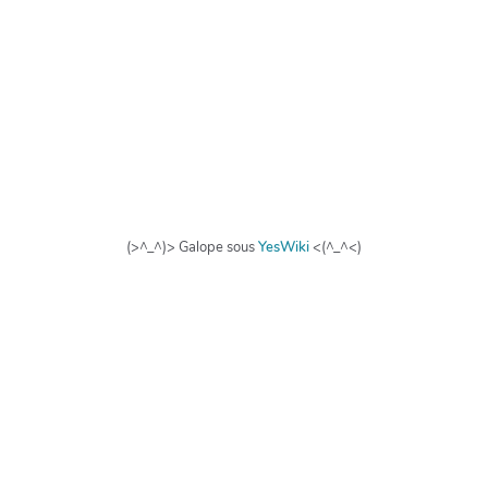
(>^_^)> Galope sous
YesWiki
<(^_^<)