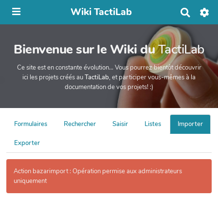
Wiki TactiLab
R
e
c
h
Bienvenue sur le Wiki du
TactiLab
e
r
c
Ce site est en constante évolution... Vous pourrez bientôt découvrir
h
ici les projets créés au
TactiLab
, et participer vous-mêmes à la
e
documentation de vos projets! :)
r
Formulaires
Rechercher
Saisir
Listes
Importer
Exporter
Action bazarimport : Opération permise aux administrateurs
uniquement